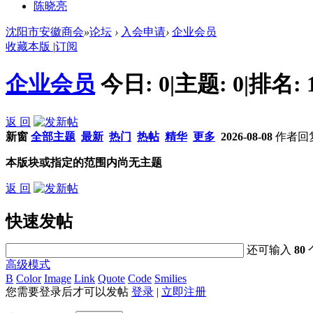
陈晓亮
沈阳市安徽商会
»
论坛
›
入会申请
›
企业会员
收藏本版
|
订阅
企业会员
今日:
0
|
主题:
0
|
排名:
返 回
新窗
全部主题
最新
热门
热帖
精华
更多
2026-08-08
作者
回
本版块或指定的范围内尚无主题
返 回
快速发帖
还可输入
80
高级模式
B
Color
Image
Link
Quote
Code
Smilies
您需要登录后才可以发帖
登录
|
立即注册