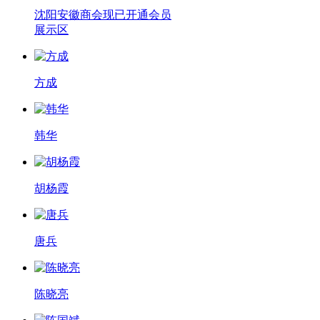
沈阳安徽商会现已开通会员
展示区
方成
韩华
胡杨霞
唐兵
陈晓亮