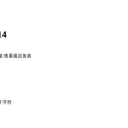
14
复/查看
最后发表
个字符