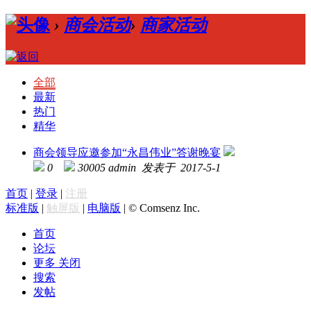
›
商会活动
›
商家活动
全部
最新
热门
精华
商会领导应邀参加“永昌伟业”答谢晚宴
0
30005
admin 发表于 2017-5-1
首页
|
登录
|
注册
标准版
|
触屏版
|
电脑版
|
© Comsenz Inc.
首页
论坛
更多
关闭
搜索
发帖