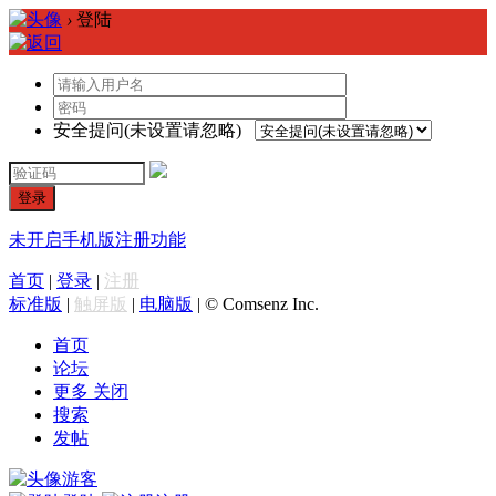
›
登陆
安全提问(未设置请忽略)
登录
未开启手机版注册功能
首页
|
登录
|
注册
标准版
|
触屏版
|
电脑版
|
© Comsenz Inc.
首页
论坛
更多
关闭
搜索
发帖
游客